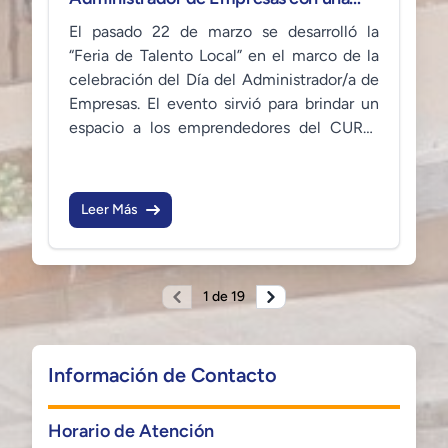
“Feria de Talento Local”
El pasado 22 de marzo se desarrolló la
“Feria de Talento Local” en el marco de la
celebración del Día del Administrador/a de
Empresas. El evento sirvió para brindar un
espacio a los emprendedores del CURC,
dándoles oportunidad de mostrar sus
productos, y fomentando la participación
activa de la comunidad estudiantil.
Leer Más
1 de 19
Información de Contacto
Horario de Atención