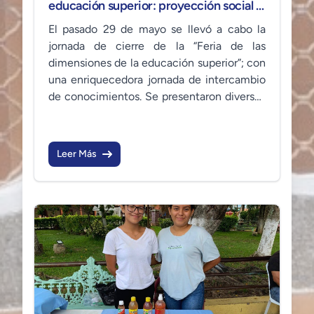
educación superior: proyección social e
internacionalización.
El pasado 29 de mayo se llevó a cabo la
jornada de cierre de la “Feria de las
dimensiones de la educación superior”; con
una enriquecedora jornada de intercambio
de conocimientos. Se presentaron diversos
proyectos ejecutados por estudiantes de
distintas carreras, reafirmando el
compromiso académico y comunitario de
Leer Más
la institución.