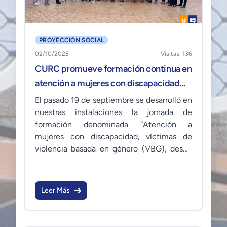
PROYECCIÓN SOCIAL
02/10/2025
Visitas: 136
CURC promueve formación continua en
atención a mujeres con discapacidad
víctimas de VBG.
El pasado 19 de septiembre se desarrolló en
nuestras instalaciones la jornada de
formación denominada “Atención a
mujeres con discapacidad, víctimas de
violencia basada en género (VBG), desde
un enfoque e inclusión en
interseccionalidad”, la cual fue impartida
por la institución D. Género con apoyo de
Leer Más
Abogados sin fronteras Canadá y asuntos
mundiales Canadá.