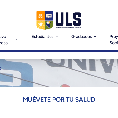
evo
Estudiantes
Graduados
Pro
reso
Soci
d
MUÉVETE POR TU SALUD