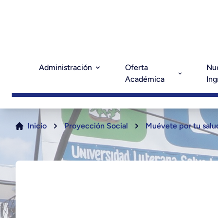
Administración
Oferta
Nu
Académica
Ing
Inicio
Proyección Social
Muévete por tu salu