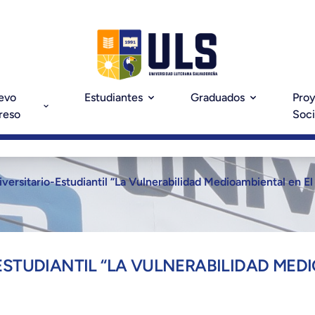
evo
Estudiantes
Graduados
Pro
reso
Soci
versitario-Estudiantil “La Vulnerabilidad Medioambiental en El
ESTUDIANTIL “LA VULNERABILIDAD MED