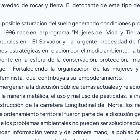
ravedad de rocas y tierra. El detonante de este tipo d
 posible saturación del suelo generando condiciones prop
n 1996 nace en el programa “Mujeres de Vida y Tierra
aturales en El Salvador y la urgente necesidad de for
es estratégicas en relación con el medio ambiente, a 
mente en la esfera de la conservación, protección, ma
o. Fortaleciendo la organización de las mujeres y 
 feminista, que contribuya a su empoderamiento.
mergerían a la discusión pública temas actuales y relaci
a minería metálica, el uso y mal uso de pesticidas, la ins
trucción de la carretera Longitudinal del Norte, los r
e ordenamiento territorial fueron parte de la discusión g
 los problemas ambientales no pueden ser solucionados
dan información veraz y de primera mano, la població