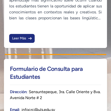
aprendizaje más significativo suele ocurrir cuando
los estudiantes tienen la oportunidad de aplicar sus
conocimientos en contextos reales y creativos. Si
bien las clases proporcionan las bases lingüísticas
necesarias, son las experiencias prácticas las que
permiten transformar esos conocimientos en
habilidades comunicativas auténticas.
Leer Más
Formulario de Consulta para
Estudiantes
Dirección:
Sensuntepeque, 3ra. Calle Oriente y 8va.
Avenida Norte # 2
Email:
infocrc@uls.edu.sv