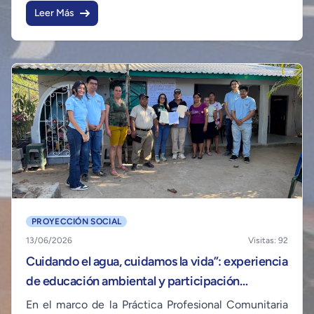
desarrolla valores, actitudes y competencias
Leer Más
responsables hacia el entorno (Carolina & Francisco,
s. f.).
PROYECCIÓN SOCIAL
13/06/2026
Visitas: 92
Cuidando el agua, cuidamos la vida”: experiencia
de educación ambiental y participación
comunitaria para la protección de los recursos
En el marco de la Práctica Profesional Comunitaria