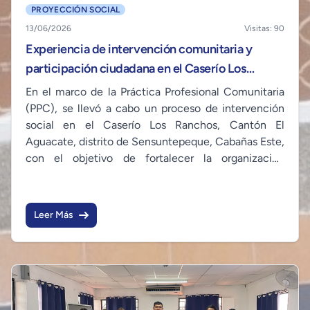
PROYECCIÓN SOCIAL
13/06/2026
Visitas: 90
Experiencia de intervención comunitaria y
participación ciudadana en el Caserío Los
Ranchos, Cantón El Aguacate, distrito de
En el marco de la Práctica Profesional Comunitaria
Sensuntepeque, Cabañas Este
(PPC), se llevó a cabo un proceso de intervención
social en el Caserío Los Ranchos, Cantón El
Aguacate, distrito de Sensuntepeque, Cabañas Este,
con el objetivo de fortalecer la organización
comunitaria mediante la implementación de
asambleas y otras estrategias participativas
Leer Más