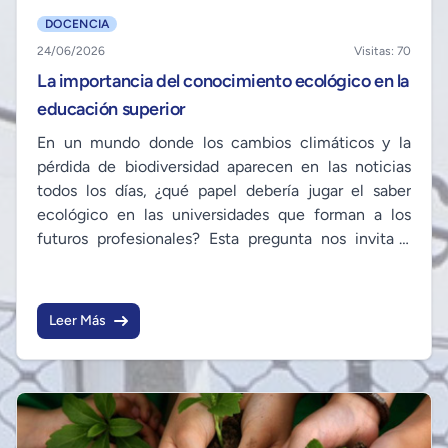
DOCENCIA
24/06/2026
Visitas: 70
La importancia del conocimiento ecológico en la
educación superior
En un mundo donde los cambios climáticos y la
pérdida de biodiversidad aparecen en las noticias
todos los días, ¿qué papel debería jugar el saber
ecológico en las universidades que forman a los
futuros profesionales? Esta pregunta nos invita a
reflexionar sobre cómo las aulas pueden convertirse
en espacios donde no solo se aprenden fórmulas o
teorías, sino también se entiende la relación entre el
Leer Más
ser humano y su entorno natural.