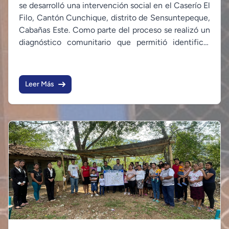
hídricos en el Caserío El Filo, Cantón Cunchique,
se desarrolló una intervención social en el Caserío El
Filo, Cantón Cunchique, distrito de Sensuntepeque,
Sensuntepeque.
Cabañas Este. Como parte del proceso se realizó un
diagnóstico comunitario que permitió identificar
diversas necesidades y problemáticas presentes en
la comunidad, entre ellas la importancia de
fortalecer los conocimientos y prácticas
Leer Más
relacionadas con la protección y el uso responsable
de los recursos hídricos.